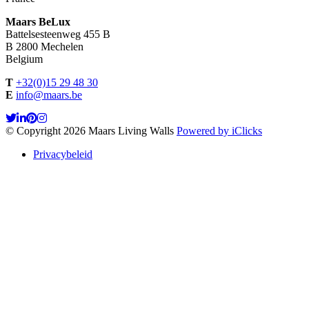
Maars BeLux
Battelsesteenweg 455 B
B 2800 Mechelen
Belgium
T
+32(0)15 29 48 30
E
info@maars.be
© Copyright 2026 Maars Living Walls
Powered by iClicks
Privacybeleid