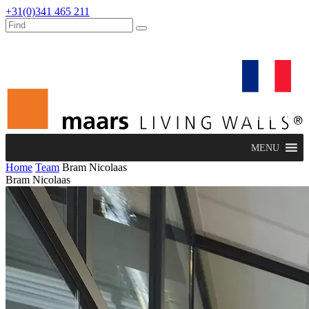
+31(0)341 465 211
dealers
maars extranet
actualités
rénovation & service
français
MENU
Home
Team
Bram Nicolaas
Bram Nicolaas