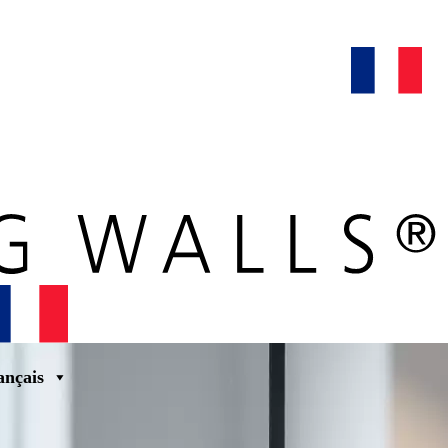
maars extranet
actualités
rénovation & service
français
ançais