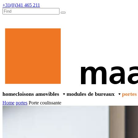
+31(0)341 465 211
home
cloisons amovibles
modules de bureaux
portes
Home
portes
Porte coulissante