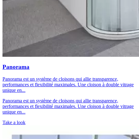
Panorama
Panorama est un système de cloisons qui allie transparence,
performances et flexibilité maximales. Une cloison à double vitrage
unique en...
Panorama est un système de cloisons qui allie transparence,
performances et flexibilité maximales. Une cloison à double vitrage
unique en...
Take a look