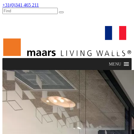
+31(0)341 465 211
dealers
maars extranet
actualités
rénovation & service
français
MENU