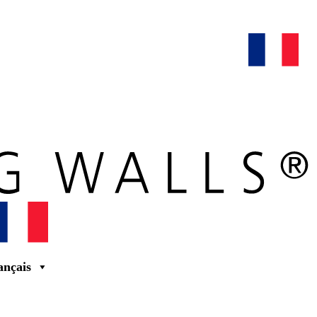
maars extranet
actualités
rénovation & service
français
ançais