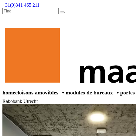
+31(0)341 465 211
home
cloisons amovibles
modules de bureaux
portes
Rabobank Utrecht