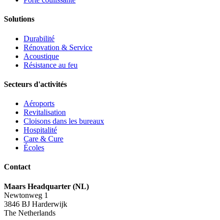
Solutions
Durabilité
Rénovation & Service
Acoustique
Résistance au feu
Secteurs d'activités
Aéroports
Revitalisation
Cloisons dans les bureaux
Hospitalité
Care & Cure
Écoles
Contact
Maars Headquarter (NL)
Newtonweg 1
3846 BJ Harderwijk
The Netherlands