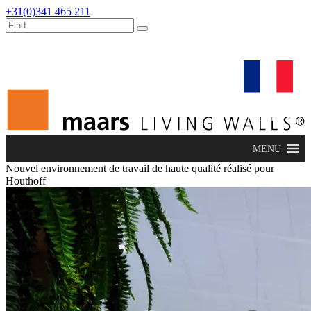
+31(0)341 465 211
dealers
maars extranet
actualités
rénovation & service
français
MENU
Nouvel environnement de travail de haute qualité réalisé pour
Houthoff