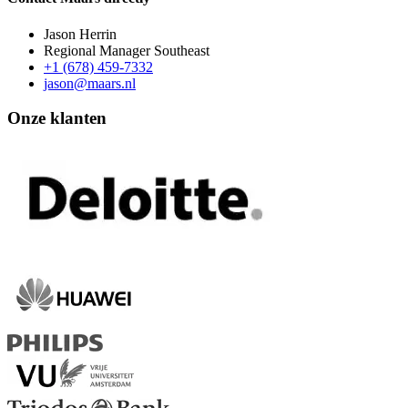
Jason Herrin
Regional Manager Southeast
+1 (678) 459-7332
jason@maars.nl
Onze klanten