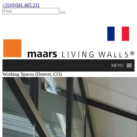
+31(0)341 465 211
dealers
maars extranet
actualités
rénovation & service
français
MENU
Working Spaces (Denver, CO)