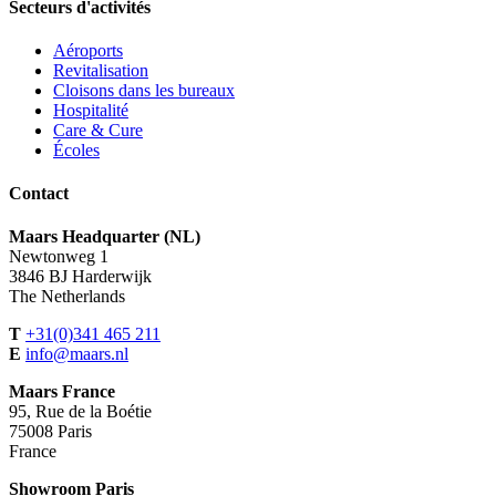
Secteurs d'activités
Aéroports
Revitalisation
Cloisons dans les bureaux
Hospitalité
Care & Cure
Écoles
Contact
Maars Headquarter (NL)
Newtonweg 1
3846 BJ Harderwijk
The Netherlands
T
+31(0)341 465 211
E
info@maars.nl
Maars France
95, Rue de la Boétie
75008 Paris
France
Showroom Paris