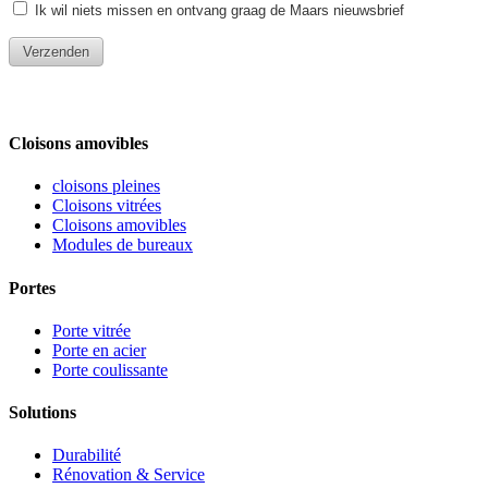
Cloisons amovibles
cloisons pleines
Cloisons vitrées
Cloisons amovibles
Modules de bureaux
Portes
Porte vitrée
Porte en acier
Porte coulissante
Solutions
Durabilité
Rénovation & Service