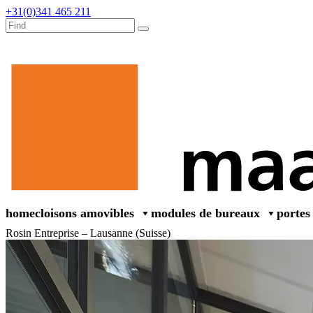
+31(0)341 465 211
home
cloisons amovibles
modules de bureaux
portes
Rosin Entreprise – Lausanne (Suisse)