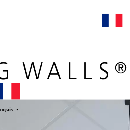
maars extranet
actualités
rénovation & service
français
ançais