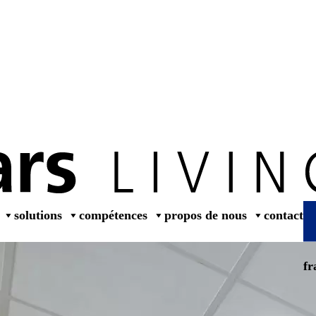
dealers
solutions
compétences
propos de nous
contact
fr