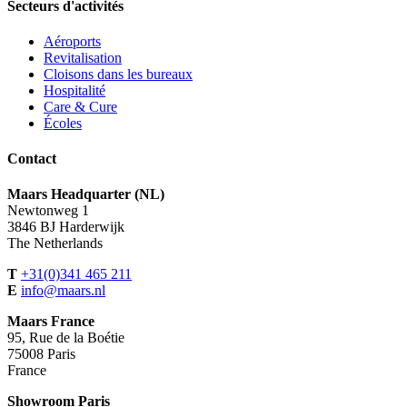
Secteurs d'activités
Aéroports
Revitalisation
Cloisons dans les bureaux
Hospitalité
Care & Cure
Écoles
Contact
Maars Headquarter (NL)
Newtonweg 1
3846 BJ Harderwijk
The Netherlands
T
+31(0)341 465 211
E
info@maars.nl
Maars France
95, Rue de la Boétie
75008 Paris
France
Showroom Paris