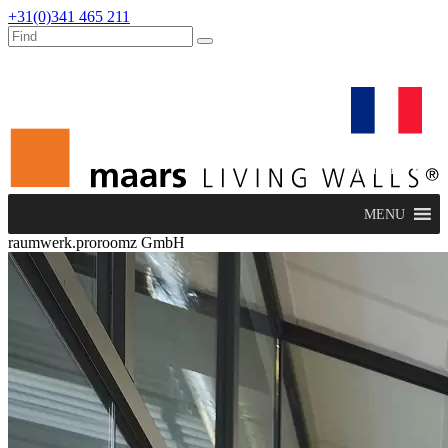
+31(0)341 465 211
dealers
maars extranet
actualités
rénovation & service
français
MENU
raumwerk.proroomz GmbH