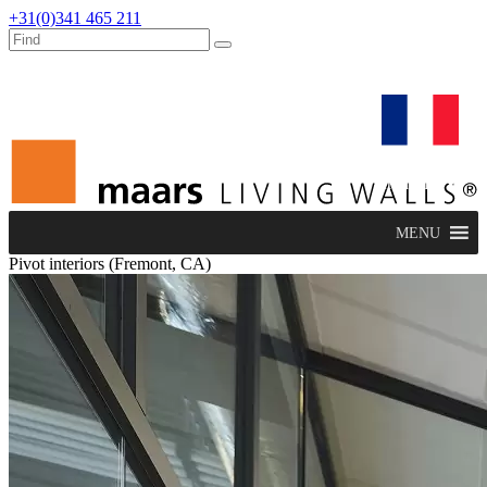
+31(0)341 465 211
dealers
maars extranet
actualités
rénovation & service
français
MENU
Pivot interiors (Fremont, CA)