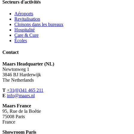
Secteurs d'activités
Aéroports
Revitalisation
Cloisons dans les bureaux
Hospitalité
Care & Cure
Écoles
Contact
Maars Headquarter (NL)
Newtonweg 1
3846 BJ Harderwijk
The Netherlands
T
+31(0)341 465 211
E
info@maars.nl
Maars France
95, Rue de la Boétie
75008 Paris
France
Showroom Paris