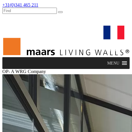
+31(0)341 465 211
dealers
maars extranet
actualités
rénovation & service
français
MENU
OP- A WRG Company