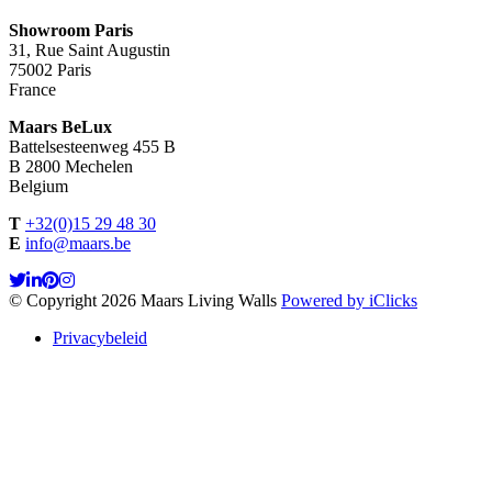
Showroom Paris
31, Rue Saint Augustin
75002 Paris
France
Maars BeLux
Battelsesteenweg 455 B
B 2800 Mechelen
Belgium
T
+32(0)15 29 48 30
E
info@maars.be
© Copyright 2026 Maars Living Walls
Powered by iClicks
Privacybeleid