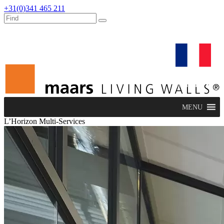
+31(0)341 465 211
dealers
maars extranet
actualités
rénovation & service
français
MENU
L’Horizon Multi-Services