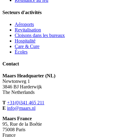
Résistance au feu
Secteurs d'activités
Aéroports
Revitalisation
Cloisons dans les bureaux
Hospitalité
Care & Cure
Écoles
Contact
Maars Headquarter (NL)
Newtonweg 1
3846 BJ Harderwijk
The Netherlands
T
+31(0)341 465 211
E
info@maars.nl
Maars France
95, Rue de la Boétie
75008 Paris
France