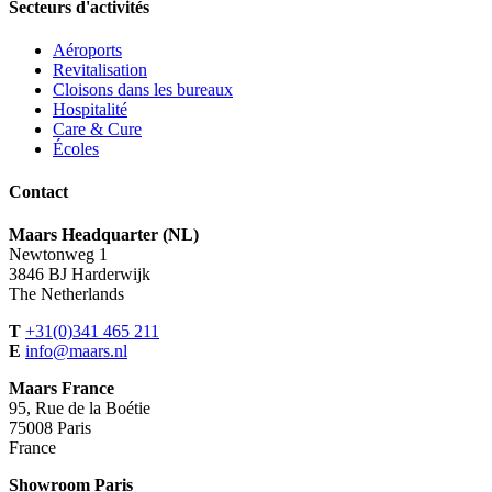
Secteurs d'activités
Aéroports
Revitalisation
Cloisons dans les bureaux
Hospitalité
Care & Cure
Écoles
Contact
Maars Headquarter (NL)
Newtonweg 1
3846 BJ Harderwijk
The Netherlands
T
+31(0)341 465 211
E
info@maars.nl
Maars France
95, Rue de la Boétie
75008 Paris
France
Showroom Paris