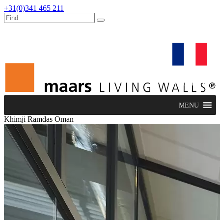
+31(0)341 465 211
dealers
maars extranet
actualités
rénovation & service
français
MENU
Khimji Ramdas Oman