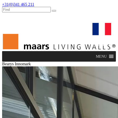
+31(0)341 465 211
dealers
maars extranet
actualités
rénovation & service
français
MENU
Bearys Innomark